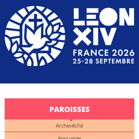
PAROISSES
Archevêché
Annuaires