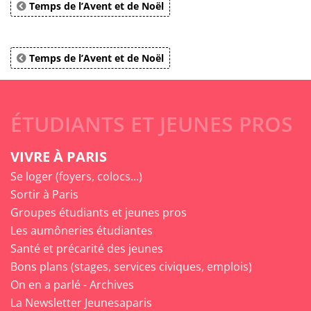
Temps de l’Avent et de Noël
Temps de l’Avent et de Noël
ÉTUDIANTS ET JEUNES PROS
VIVRE À PARIS
Se loger (foyers, colocs...)
Sortir à Paris
Groupes étudiants et jeunes pros
Les aumôneries étudiantes
Santé et précarité des jeunes
Bons plans (stages, services civiques, emplois)
On en a parlé - Archives
La Newsletter Jeunesaparis