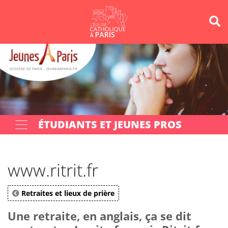
Panneau de gestion des cookies
Votre recherche
OK
ÉTUDIANTS ET JEUNES PROS
www.ritrit.fr
Retraites et lieux de prière
Une retraite, en anglais, ça se dit