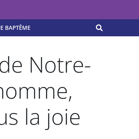
LE BAPTÊME
OK
de Notre-
’homme,
s la joie