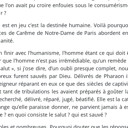
 l’on avait pu croire enfouies sous le consumérisme 
r ?
 est en jeu c’est la destinée humaine. Voilà pourquo
ces de Carême de Notre-Dame de Paris abordent en 
anité.
n finir avec l’humanisme, l’homme étant ce qui doit 
 que l’homme n’est pas irrémédiable, qu’un remède se
alut », si j’ose dire, d’un oubli presque complet, no
reux furent sauvés par Dieu. Délivrés de Pharaon ils
gneur réparant en eux ce que des siècles de captivité 
 tant de tribulations les avaient préparés à goûter 
herché, délivré, réparé, jugé, béatifié. Elle est la c
nge qu’elle paraisse donner, ne parvient jamais à 
 ? en quoi consiste le salut ? qui est sauvé ?
ples et nombreuses. Pourquoi douter que les réponses