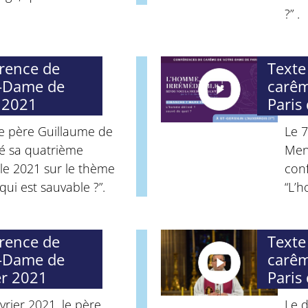
?” .
érence de
Texte
e-Dame de
carêm
 2021
Paris
le père Guillaume de
Le 7
é sa quatrième
Men
le 2021 sur le thème
con
ui est sauvable ?”.
“L’h
érence de
Texte
e-Dame de
carêm
er 2021
Paris
rier 2021, le père
Le d