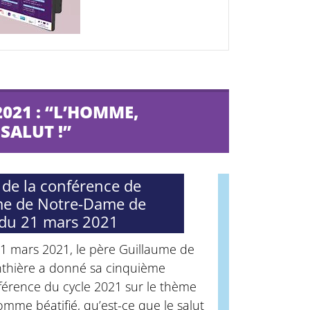
021 : “L’HOMME,
SALUT !”
 de la conférence de
e de Notre-Dame de
 du 21 mars 2021
21 mars 2021, le père Guillaume de
thière a donné sa cinquième
férence du cycle 2021 sur le thème
omme béatifié, qu’est-ce que le salut