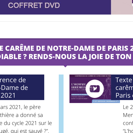
 CARÊME DE NOTRE-DAME DE PARIS 2
IABLE ? RENDS-NOUS LA JOIE DE TON 
érence de
Texte
e-Dame de
carêm
 2021
Paris
rs 2021, le père
Le 
thière a donné sa
Men
 du cycle 2021 sur le
con
é, qui est sauvé ?”.
“L’h