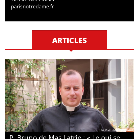
parisnotredame.fr
ARTICLES
© Mathilde Rambaud
P. Bruno de Mas Latrie : « Le oui se