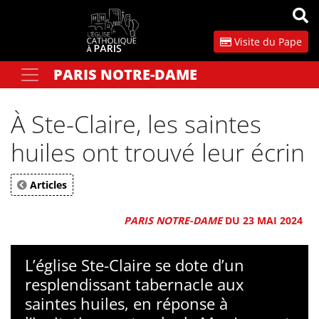
Panneau de gestion des cookies
Visite du Pape
PARIS NOTRE-DAME
Votre recherche
OK
À Ste-Claire, les saintes
huiles ont trouvé leur écrin
Articles
PARIS NOTRE-DAME
DU 23 MAI 2024
L’église Ste-Claire se dote d’un
resplendissant tabernacle aux
saintes huiles, en réponse à