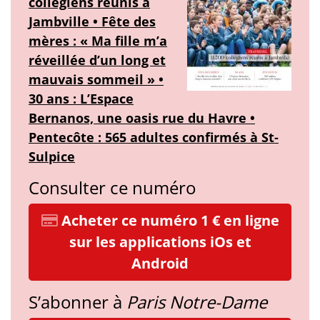
collégiens réunis à
Jambville • Fête des
mères : « Ma fille m’a
réveillée d’un long et
mauvais sommeil » •
30 ans : L’Espace
Bernanos, une oasis rue du Havre •
Pentecôte : 565 adultes confirmés à St-
Sulpice
Consulter ce numéro
Acheter ce numéro 1 € en ligne
sur les applications iOs et
Android
S’abonner à
Paris Notre-Dame