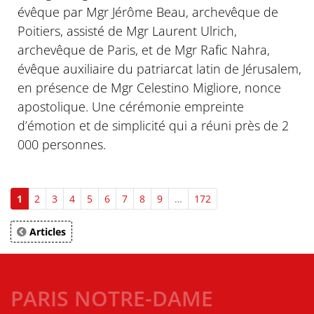
évêque par Mgr Jérôme Beau, archevêque de
Poitiers, assisté de Mgr Laurent Ulrich,
archevêque de Paris, et de Mgr Rafic Nahra,
évêque auxiliaire du patriarcat latin de Jérusalem,
en présence de Mgr Celestino Migliore, nonce
apostolique. Une cérémonie empreinte
d’émotion et de simplicité qui a réuni près de 2
000 personnes.
1
2
3
4
5
6
7
8
9
…
172
Articles
PARIS NOTRE-DAME