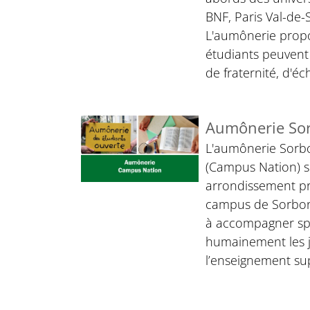
BNF, Paris Val-de-S
L'aumônerie propo
étudiants peuvent 
de fraternité, d'éc
Aumônerie So
L'aumônerie Sorb
(Campus Nation) s
arrondissement p
campus de Sorbonn
à accompagner spi
humainement les 
l’enseignement sup