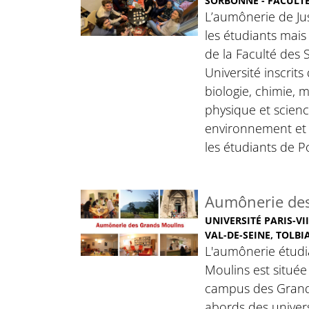
SORBONNE - FACULTÉ
L’aumônerie de Jus
les étudiants mais
de la Faculté des
Université inscrits
biologie, chimie,
physique et scienc
environnement et b
les étudiants de 
Aumônerie des
UNIVERSITÉ PARIS-VII
VAL-DE-SEINE, TOLBI
L'aumônerie étud
Moulins est située
campus des Grand
abords des universi