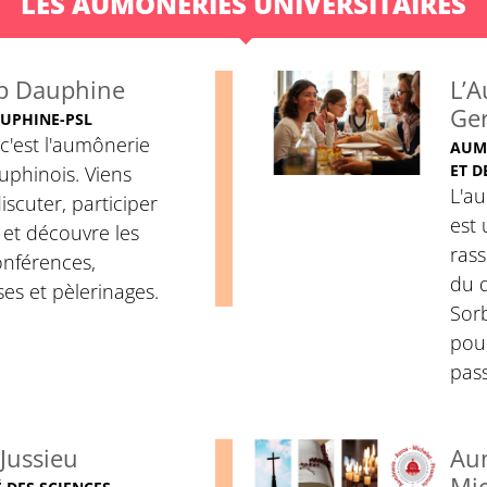
LES AUMÔNERIES UNIVERSITAIRES
p Dauphine
L’A
Ge
AUPHINE-PSL
c'est l'aumônerie
AUMÔ
ET D
uphinois. Viens
L'a
iscuter, participer
est
, et découvre les
rass
onférences,
du q
es et pèlerinages.
Sorb
pour
pass
Jussieu
Aum
Mic