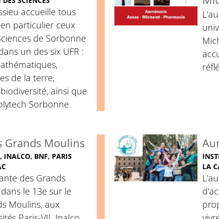
 DES SCIENCES
sieu accueille tous
L'a
 en particulier ceux
univ
 Sciences de Sorbonne
Mich
 dans un des six UFR :
accu
 mathématiques,
réfl
es de la terre,
iodiversité, ainsi que
Polytech Sorbonne.
 Grands Moulins
Aum
, INALCO, BNF, PARIS
INST
AC
LA C
iante des Grands
L'au
 dans le 13e sur le
d'ac
s Moulins, aux
prop
tés Paris-VII, Inalco,
vivr