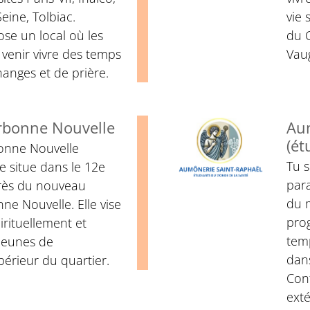
eine, Tolbiac.
vie 
se un local où les
du 
venir vivre des temps
Vaug
hanges et de prière.
rbonne Nouvelle
Au
(ét
onne Nouvelle
Tu 
e situe dans le 12e
par
rès du nouveau
du m
e Nouvelle. Elle vise
pro
rituellement et
temp
jeunes de
dans
érieur du quartier.
Con
exté