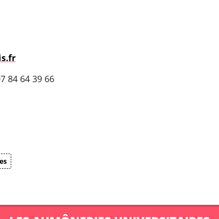
s.fr
07 84 64 39 66
es