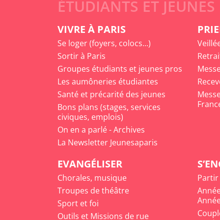
ÉTUDIANTS ET JEUNES
VIVRE À PARIS
PRIE
Se loger (foyers, colocs...)
Veillé
Sortir à Paris
Retrai
Groupes étudiants et jeunes pros
Messe
Les aumôneries étudiantes
Recev
Santé et précarité des jeunes
Messe 
Franc
Bons plans (stages, services
civiques, emplois)
On en a parlé - Archives
La Newsletter Jeunesaparis
EVANGÉLISER
S’E
Chorales, musique
Partir
Troupes de théâtre
Année
Année
Sport et foi
Coupl
Outils et Missions de rue