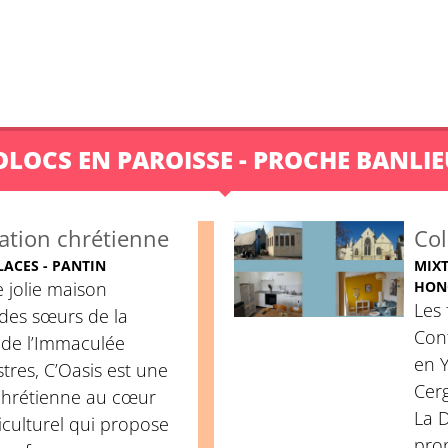
OLOCS EN PAROISSE - PROCHE BANLIE
cation chrétienne
Col
LACES - PANTIN
MIXT
 jolie maison
HON
Les 
 des sœurs de la
Con
 de l’Immaculée
en Y
tres, C’Oasis est une
Cerg
 chrétienne au cœur
La D
iculturel qui propose
pro