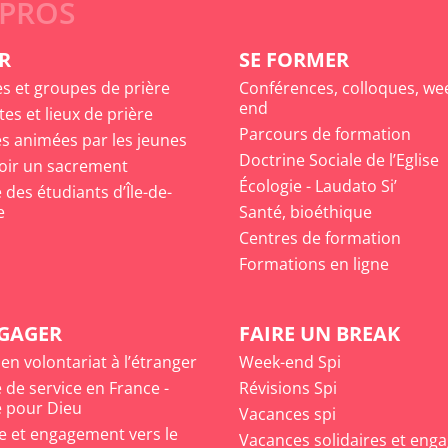
 PROS
R
SE FORMER
es et groupes de prière
Conférences, colloques, we
end
tes et lieux de prière
Parcours de formation
s animées par les jeunes
Doctrine Sociale de l’Eglise
oir un sacrement
Écologie - Laudato Si’
des étudiants d’Île-de-
e
Santé, bioéthique
Centres de formation
Formations en ligne
NGAGER
FAIRE UN BREAK
 en volontariat à l’étranger
Week-end Spi
 de service en France -
Révisions Spi
 pour Dieu
Vacances spi
e et engagement vers le
Vacances solidaires et eng