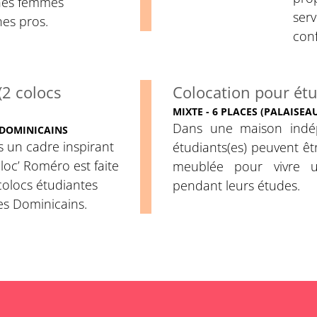
unes femmes
serv
nes pros.
conf
2 colocs
Colocation pour étu
MIXTE - 6 PLACES (PALAISEAU
Dans une maison indép
 DOMINICAINS
s un cadre inspirant
étudiants(es) peuvent êt
oloc’ Roméro est faite
meublée pour vivre un
colocs étudiantes
pendant leurs études.
es Dominicains.