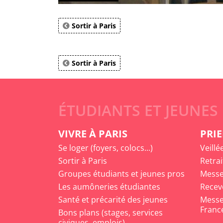
Sortir à Paris
Sortir à Paris
ÉTUDIANTS ET JEUNES
VIVRE À PARIS
PRIE
Se loger (foyers, colocs...)
Veillé
Sortir à Paris
Retrai
Groupes étudiants et jeunes pros
Messe
Les aumôneries étudiantes
Recev
Santé et précarité des jeunes
Messe 
Franc
Bons plans (stages, services
civiques, emplois)