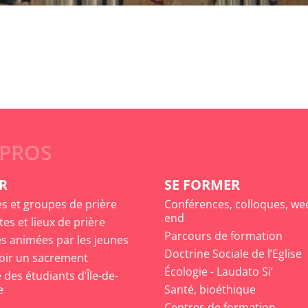
 PROS
R
SE FORMER
es et groupes de prière
Conférences, colloques, we
end
tes et lieux de prière
Parcours de formation
s animées par les jeunes
Doctrine Sociale de l’Eglise
oir un sacrement
Écologie - Laudato Si’
des étudiants d’Île-de-
e
Santé, bioéthique
Centres de formation