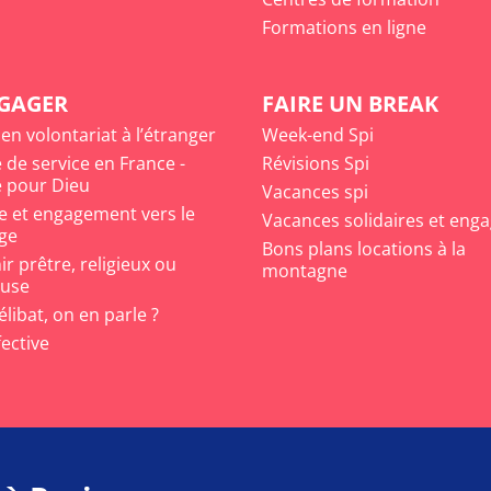
Formations en ligne
NGAGER
FAIRE UN BREAK
 en volontariat à l’étranger
Week-end Spi
 de service en France -
Révisions Spi
 pour Dieu
Vacances spi
e et engagement vers le
Vacances solidaires et eng
ge
Bons plans locations à la
r prêtre, religieux ou
montagne
euse
célibat, on en parle ?
fective