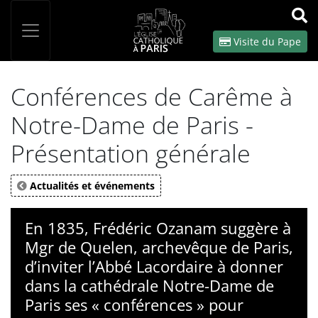
Panneau de gestion des cookies
Votre recherche
OK
Visite du Pape
Conférences de Carême à
Notre-Dame de Paris -
Présentation générale
Actualités et événements
En 1835, Frédéric Ozanam suggère à
Mgr de Quelen, archevêque de Paris,
d’inviter l’Abbé Lacordaire à donner
dans la cathédrale Notre-Dame de
Paris ses « conférences » pour