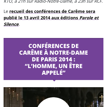
KTO, à 21h sur Radio-Notre-Dame, à 23h sur RCF.
Le
recueil des conférences de Carême sera
publié le 13 avril 2014 aux éditions
Parole et
Silence
.
CONFÉRENCES DE
CARÊME À NOTRE-DAME
DE PARIS 2014 :
“L’HOMME, UN ÊTRE
APPELÉ”