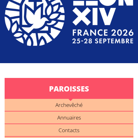
PAROISSES
Archevêché
Annuaires
Contacts