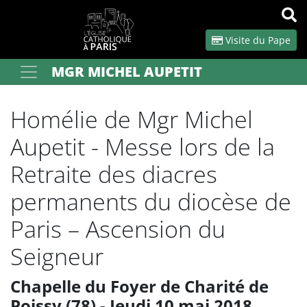
Panneau de gestion des cookies
Visite du Pape
MGR MICHEL AUPETIT
Votre recherche
OK
Homélie de Mgr Michel
Aupetit - Messe lors de la
Retraite des diacres
permanents du diocèse de
Paris – Ascension du
Seigneur
Chapelle du Foyer de Charité de
Poissy (78) - Jeudi 10 mai 2018