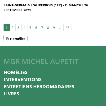
SAINT-GERMAIN L’AUXERROIS (1ER) - DIMANCHE 26
SEPTEMBRE 2021
1
2
3
4
5
6
7
8
9
…
26
Homélies
MGR MICHEL AUPETIT
HOMÉLIES
INTERVENTIONS
ENTRETIENS HEBDOMADAIRES
LIVRES