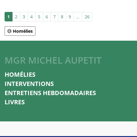
1
2
3
4
5
6
7
8
9
…
26
Homélies
MGR MICHEL AUPETIT
HOMÉLIES
INTERVENTIONS
ENTRETIENS HEBDOMADAIRES
LIVRES