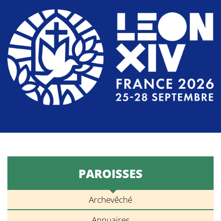
PAROISSES
Archevêché
Annuaires