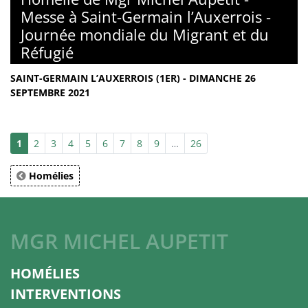
Messe à Saint-Germain l’Auxerrois -
Journée mondiale du Migrant et du
Réfugié
SAINT-GERMAIN L’AUXERROIS (1ER) - DIMANCHE 26
SEPTEMBRE 2021
1
2
3
4
5
6
7
8
9
…
26
Homélies
MGR MICHEL AUPETIT
HOMÉLIES
INTERVENTIONS