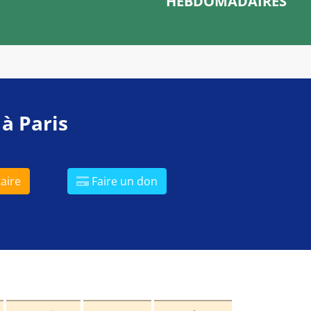
HEBDOMADAIRES
 à Paris
aire
Faire un don