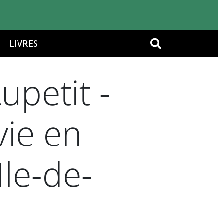
LIVRES
OK
petit -
vie en
le-de-