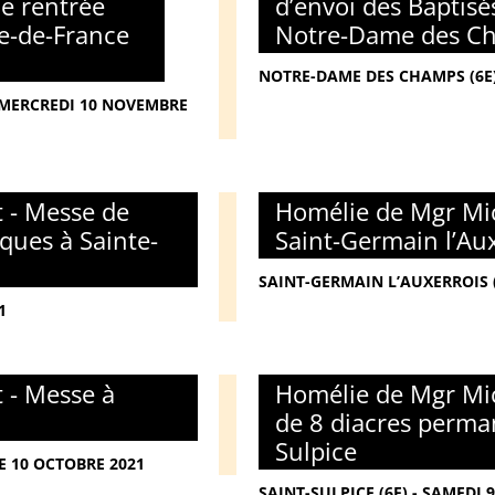
de rentrée
d’envoi des Baptisé
le-de-France
Notre-Dame des Ch
NOTRE-DAME DES CHAMPS (6E)
- MERCREDI 10 NOVEMBRE
 - Messe de
Homélie de Mgr Mic
iques à Sainte-
Saint-Germain l’Au
SAINT-GERMAIN L’AUXERROIS 
1
 - Messe à
Homélie de Mgr Mic
de 8 diacres perman
Sulpice
E 10 OCTOBRE 2021
SAINT-SULPICE (6E) - SAMEDI 