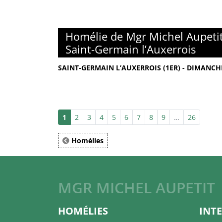
Homélie de Mgr Michel Aupetit
Saint-Germain l’Auxerrois
SAINT-GERMAIN L’AUXERROIS (1ER) - DIMANCH
1
2
3
4
5
6
7
8
9
…
26
Homélies
MGR MICHEL AUPETIT
HOMÉLIES
INT