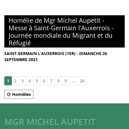
Homélie de Mgr Michel Aupetit -
Messe à Saint-Germain l’Auxerrois -
Journée mondiale du Migrant et du
Réfugié
SAINT-GERMAIN L’AUXERROIS (1ER) - DIMANCHE 26
SEPTEMBRE 2021
1
2
3
4
5
6
7
8
9
…
26
Homélies
MGR MICHEL AUPETIT