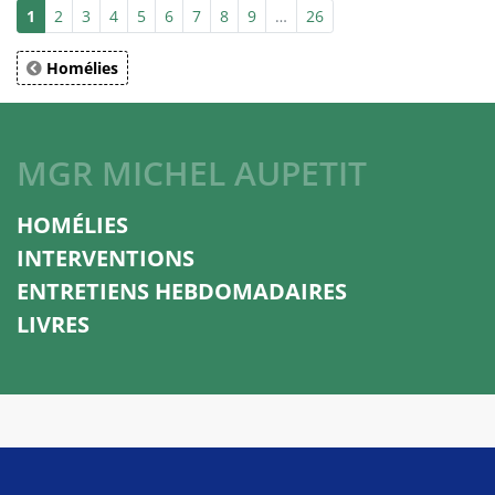
1
2
3
4
5
6
7
8
9
…
26
Homélies
MGR MICHEL AUPETIT
HOMÉLIES
INTERVENTIONS
ENTRETIENS HEBDOMADAIRES
LIVRES