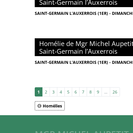
Saint-Germain l’Auxerrois
SAINT-GERMAIN L’AUXERROIS (1ER) - DIMANCH
Homélie de Mgr Michel Aupetit
Saint-Germain l’Auxerrois
SAINT-GERMAIN L’AUXERROIS (1ER) - DIMANCH
1
2
3
4
5
6
7
8
9
…
26
Homélies