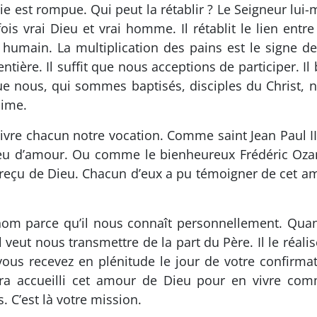
 est rompue. Qui peut la rétablir ? Le Seigneur lui-
ois vrai Dieu et vrai homme. Il rétablit le lien entre
umain. La multiplication des pains est le signe d
ntière. Il suffit que nous acceptions de participer. Il
si que nous, qui sommes baptisés, disciples du Chris
aime.
vre chacun notre vocation. Comme saint Jean Paul I
ieu d’amour. Ou comme le bienheureux Frédéric Oza
 reçu de Dieu. Chacun d’eux a pu témoigner de cet amo
om parce qu’il nous connaît personnellement. Quand i
 veut nous transmettre de la part du Père. Il le réali
vous recevez en plénitude le jour de votre confirma
ra accueilli cet amour de Dieu pour en vivre com
s. C’est là votre mission.