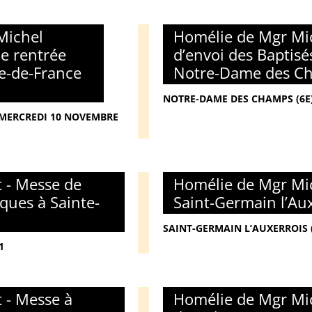
Michel
Homélie de Mgr Mic
de rentrée
d’envoi des Baptisé
le-de-France
Notre-Dame des Ch
NOTRE-DAME DES CHAMPS (6E)
- MERCREDI 10 NOVEMBRE
 - Messe de
Homélie de Mgr Mic
iques à Sainte-
Saint-Germain l’Au
SAINT-GERMAIN L’AUXERROIS 
1
 - Messe à
Homélie de Mgr Mic