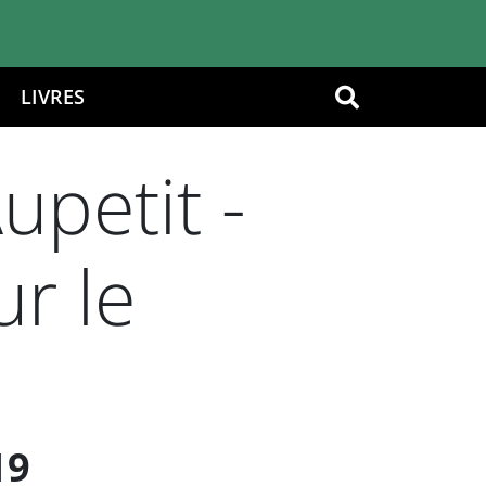
LIVRES
OK
petit -
r le
19