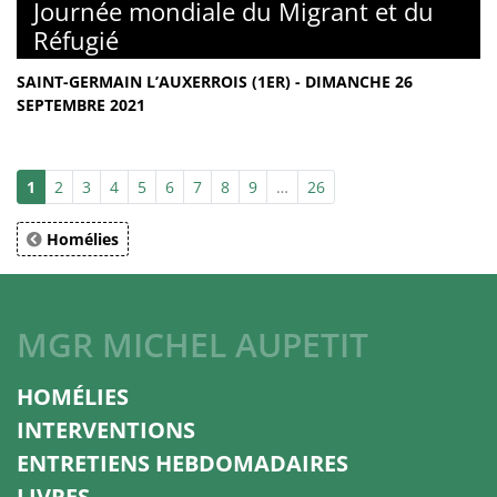
Journée mondiale du Migrant et du
Réfugié
SAINT-GERMAIN L’AUXERROIS (1ER) - DIMANCHE 26
SEPTEMBRE 2021
1
2
3
4
5
6
7
8
9
…
26
Homélies
MGR MICHEL AUPETIT
HOMÉLIES
INTERVENTIONS
ENTRETIENS HEBDOMADAIRES
LIVRES