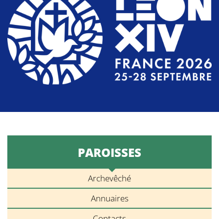
PAROISSES
Archevêché
Annuaires
Contacts