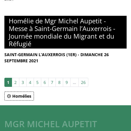
Homélie de Mgr Michel Aupetit -
Messe à Saint-Germain l’Auxerrois -
Journée mondiale du Migrant et du
Réfugié
SAINT-GERMAIN L’AUXERROIS (1ER) - DIMANCHE 26
SEPTEMBRE 2021
1
2
3
4
5
6
7
8
9
…
26
Homélies
MGR MICHEL AUPETIT