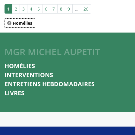
1
2
3
4
5
6
7
8
9
…
26
Homélies
MGR MICHEL AUPETIT
HOMÉLIES
INTERVENTIONS
ENTRETIENS HEBDOMADAIRES
LIVRES