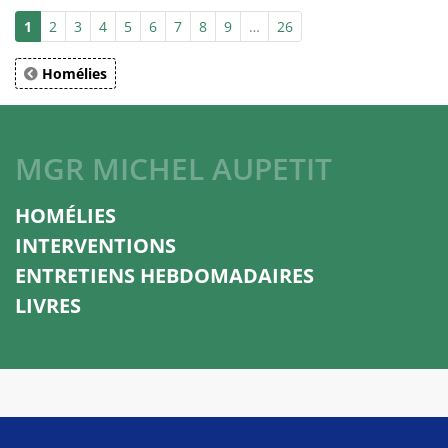
1
2
3
4
5
6
7
8
9
…
26
Homélies
MGR MICHEL AUPETIT
HOMÉLIES
INTERVENTIONS
ENTRETIENS HEBDOMADAIRES
LIVRES