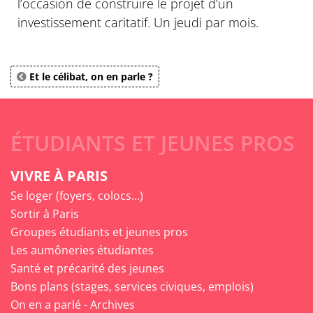
l’occasion de construire le projet d’un
investissement caritatif. Un jeudi par mois.
Et le célibat, on en parle ?
ÉTUDIANTS ET JEUNES PROS
VIVRE À PARIS
Se loger (foyers, colocs...)
Sortir à Paris
Groupes étudiants et jeunes pros
Les aumôneries étudiantes
Santé et précarité des jeunes
Bons plans (stages, services civiques, emplois)
On en a parlé - Archives