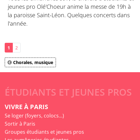
jeunes pro Olé'Choeur anime la messe de 19h à
la paroisse Saint-Léon. Quelques concerts dans
l'année.
1
2
Chorales, musique
ÉTUDIANTS ET JEUNES PROS
VIVRE À PARIS
Se loger (foyers, colocs...)
Sortir à Paris
Groupes étudiants et jeunes pros
Les aumôneries étudiantes