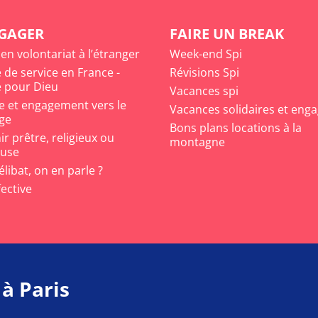
NGAGER
FAIRE UN BREAK
 en volontariat à l’étranger
Week-end Spi
 de service en France -
Révisions Spi
 pour Dieu
Vacances spi
e et engagement vers le
Vacances solidaires et eng
ge
Bons plans locations à la
r prêtre, religieux ou
montagne
euse
célibat, on en parle ?
fective
 à Paris