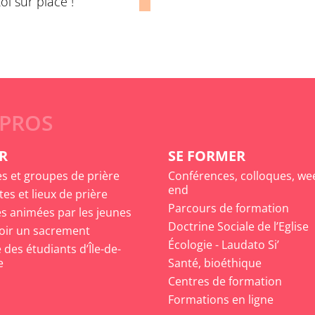
oi sur place !
 PROS
R
SE FORMER
es et groupes de prière
Conférences, colloques, we
end
tes et lieux de prière
Parcours de formation
s animées par les jeunes
Doctrine Sociale de l’Eglise
oir un sacrement
Écologie - Laudato Si’
des étudiants d’Île-de-
e
Santé, bioéthique
Centres de formation
Formations en ligne