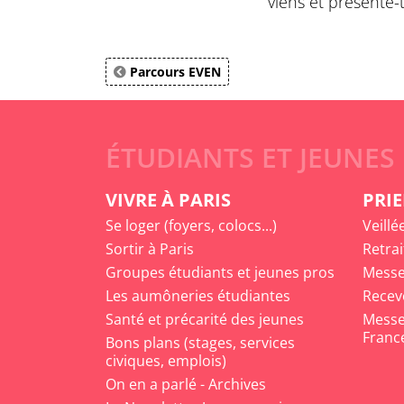
viens et présente-t
Parcours EVEN
ÉTUDIANTS ET JEUNES
VIVRE À PARIS
PRIE
Se loger (foyers, colocs...)
Veillé
Sortir à Paris
Retrai
Groupes étudiants et jeunes pros
Messe
Les aumôneries étudiantes
Recev
Santé et précarité des jeunes
Messe 
Franc
Bons plans (stages, services
civiques, emplois)
On en a parlé - Archives