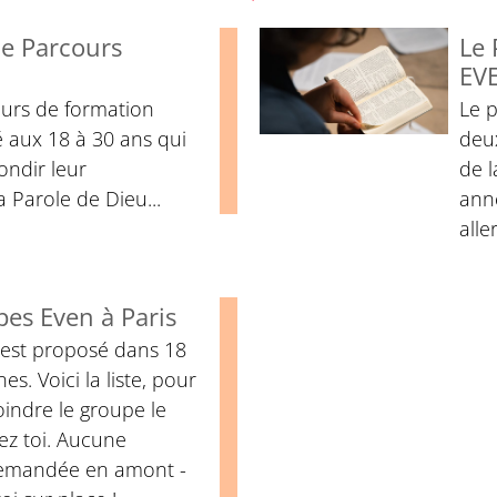
le Parcours
Le
EV
urs de formation
Le 
é aux 18 à 30 ans qui
deu
ondir leur
de l
 Parole de Dieu...
ann
alle
pes Even à Paris
est proposé dans 18
es. Voici la liste, pour
oindre le groupe le
ez toi. Aucune
 demandée en amont -