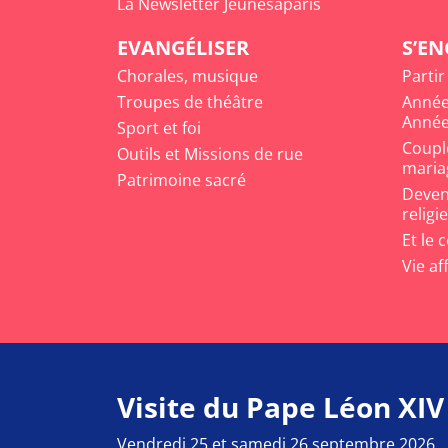
La Newsletter Jeunesaparis
EVANGÉLISER
S’E
Chorales, musique
Partir
Troupes de théâtre
Année
Année
Sport et foi
Coupl
Outils et Missions de rue
maria
Patrimoine sacré
Deveni
religi
Et le 
Vie af
Visite du Pape Léon XIV
Vendredi 25 et samedi 26 septembre 2026