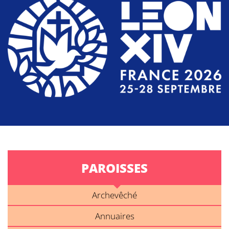
PAROISSES
Archevêché
Annuaires