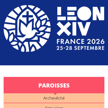
PAROISSES
Archevêché
Annuaires