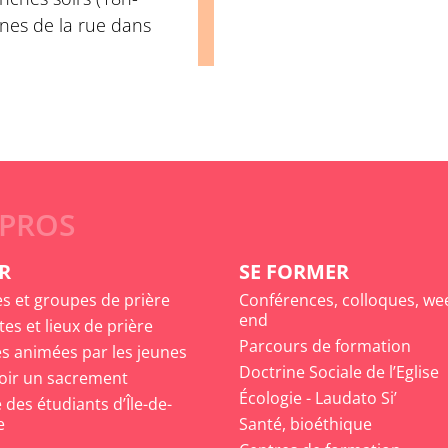
nes de la rue dans
 PROS
R
SE FORMER
es et groupes de prière
Conférences, colloques, we
end
tes et lieux de prière
Parcours de formation
s animées par les jeunes
Doctrine Sociale de l’Eglise
oir un sacrement
Écologie - Laudato Si’
des étudiants d’Île-de-
e
Santé, bioéthique