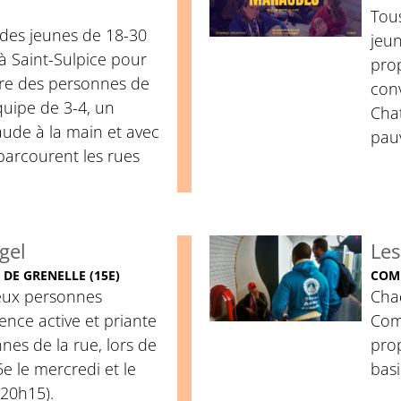
Tous
 des jeunes de 18-30
jeu
à Saint-Sulpice pour
pro
tre des personnes de
conv
équipe de 3-4, un
Chat
ude à la main et avec
pauv
parcourent les rues
gel
Les
 DE GRENELLE (15E)
COMP
eux personnes
Cha
nce active et priante
Com
es de la rue, lors de
pro
e le mercredi et le
bas
 20h15).