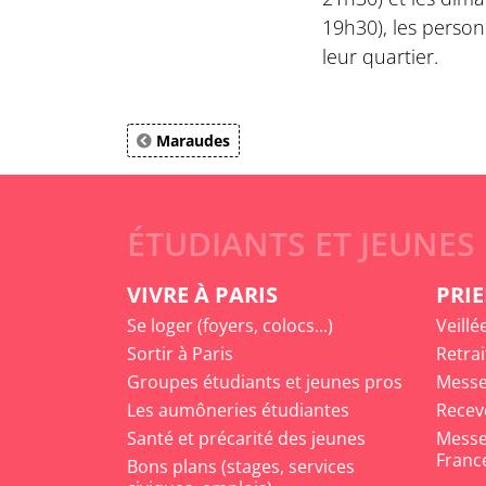
19h30), les person
leur quartier.
Maraudes
ÉTUDIANTS ET JEUNES
VIVRE À PARIS
PRIE
Se loger (foyers, colocs...)
Veillé
Sortir à Paris
Retrai
Groupes étudiants et jeunes pros
Messe
Les aumôneries étudiantes
Recev
Santé et précarité des jeunes
Messe 
Franc
Bons plans (stages, services