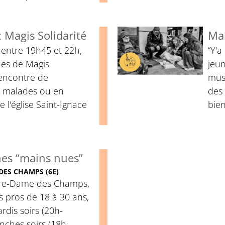
Magis Solidarité
Mar
 entre 19h45 et 22h,
“Y'a
nes de Magis
jeu
 rencontre de
musi
, malades ou en
des
e l'église Saint-Ignace
bien
es “mains nues”
DES CHAMPS (6E)
tre-Dame des Champs,
s pros de 18 à 30 ans,
ardis soirs (20h-
nches soirs (18h-