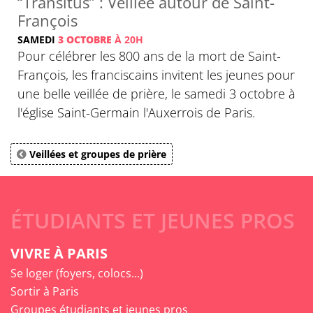
“Transitus” : Veillée autour de Saint-
François
SAMEDI
3 OCTOBRE
À 20H
Pour célébrer les 800 ans de la mort de Saint-
François, les franciscains invitent les jeunes pour
une belle veillée de prière, le samedi 3 octobre à
l'église Saint-Germain l'Auxerrois de Paris.
Veillées et groupes de prière
ÉTUDIANTS ET JEUNES PROS
VIVRE À PARIS
Se loger (foyers, colocs...)
Sortir à Paris
Groupes étudiants et jeunes pros