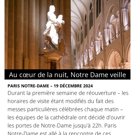
© Yannick Boschat / Diocèse de Paris
Au cœur de la nuit, Notre Dame veille
PARIS NOTRE-DAME – 19 DÉCEMBRE 2024
Durant la première semaine de réouverture – les
horaires de visite étant modifiés du fait des
messes particulières célébrées chaque matin –
les équipes de la cathédrale ont décidé d’ouvrir
les portes de Notre-Dame jusqu’à 22h. Paris
Notre-Dame est allé à la rencontre de ces