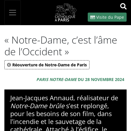
Panneau de gestion des cookies
Votre recherche
OK
Visite du Pape
« Notre-Dame, c’est l’âme
de l’Occident »
Réouverture de Notre-Dame de Paris
PARIS NOTRE-DAME
DU 28 NOVEMBRE 2024
Jean-Jacques Annaud, réalisateur de
Notre-Dame brûle
s’est replongé,
pour les besoins de son film, dans
l’incendie et le sauvetage de la
cathédrale. Attaché à l’édifice, le