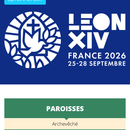
PAROISSES
Archevêché