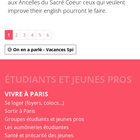
aux Ancelles du Sacré Coeur ceux qui veulent
improve their english pourront le faire.
1
2
3
4
5
6
On en a parlé - Vacances Spi
ÉTUDIANTS ET JEUNES PROS
VIVRE À PARIS
Se loger (foyers, colocs...)
Sortir à Paris
Groupes étudiants et jeunes pros
Les aumôneries étudiantes
Santé et précarité des jeunes