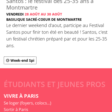
Santos : le festival des 25-35 ans à
Montmartre
VENDREDI
28 AOÛT AU 30 AOÛT
BASILIQUE SACRÉ-COEUR DE MONTMARTRE
Le dernier weekend d'aout, participe au Festival
Santos pour finir ton été en beauté ! Santos, c'est
un festival chrétien préparé par et pour les 25-35
ans.
Week-end Spi
ÉTUDIANTS ET JEUNES PROS
VIVRE À PARIS
Se loger (foyers, colocs...)
Sortir à Paris