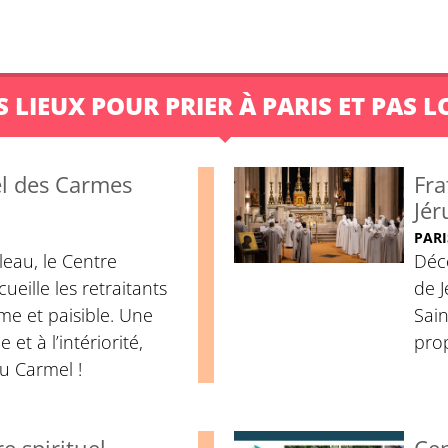
S LIEUX POUR PRIER À PARIS ET PAS L
el des Carmes
Fra
Jér
PARI
eau, le Centre
Déco
cueille les retraitants
de J
me et paisible. Une
Sain
 et à l’intériorité,
prop
du Carmel !