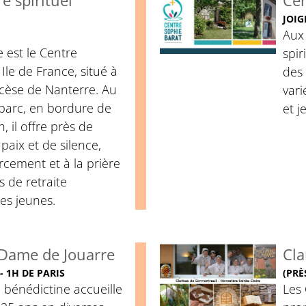
e spirituel
Cen
JOIG
Aux 
 est le Centre
spir
 Ile de France, situé à
des 
ocèse de Nanterre. Au
var
 parc, en bordure de
et j
, il offre près de
paix et de silence,
cement et à la prière
s de retraite
es jeunes.
Dame de Jouarre
Cla
- 1H DE PARIS
(PRÈ
 bénédictine accueille
Les 