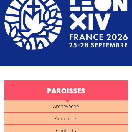
PAROISSES
Archevêché
Annuaires
Contacts