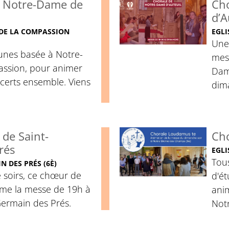
 Notre-Dame de
Cho
d’A
 DE LA COMPASSION
EGLI
Une 
unes basée à Notre-
mes
ssion, pour animer
Dame
certs ensemble. Viens
dim
de Saint-
Ch
rés
EGLI
Tous
N DES PRÉS (6È)
 soirs, ce chœur de
d'é
ime la messe de 19h à
ani
Germain des Prés.
Not