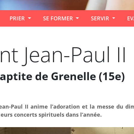
PRIER
SE FORMER
SERVIR
EV
t Jean-Paul II
aptite de Grenelle (15e)
ean-Paul II anime l’adoration et la messe du di
eurs concerts spirituels dans l’année.