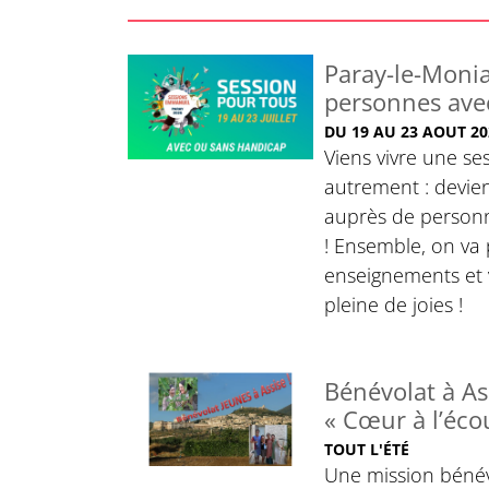
Paray-le-Monial
personnes ave
DU 19 AU 23 AOUT 20
Viens vivre une se
autrement : devi
auprès de person
! Ensemble, on va p
enseignements et 
pleine de joies !
Bénévolat à As
« Cœur à l’éco
TOUT L'ÉTÉ
Une mission béné