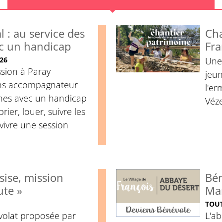
 : au service des
Cha
c un handicap
Fra
26
Une
ssion à Paray
jeu
ens accompagnateur
l'er
nes avec un handicap
Véze
rier, louer, suivre les
vivre une session
sise, mission
Bén
ute »
Mar
TOUT
volat proposée par
L'ab