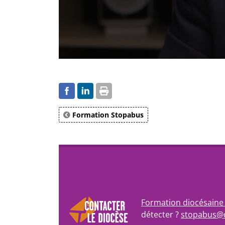
Formation Stopabus
Formation diocésaine 
détecter ?
stopabus@d