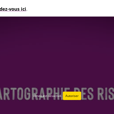
dez-vous ici
.
Vimeo est désactivé.
Autoriser