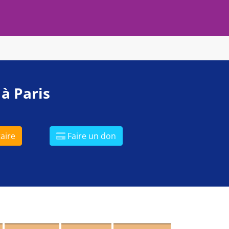
 à Paris
aire
Faire un don