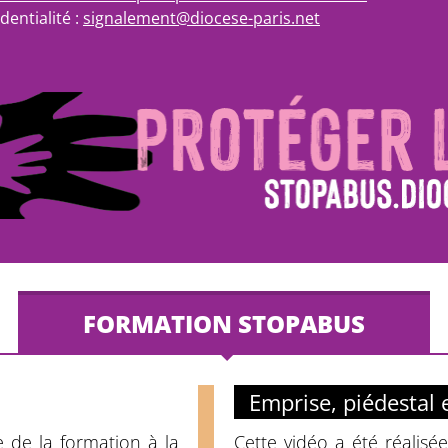
dentialité :
signalement@diocese-paris.net
FORMATION STOPABUS
Emprise, piédestal 
e de la formation à la
Cette vidéo a été réalisé