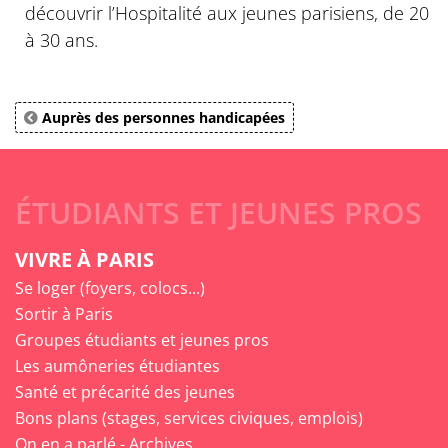
découvrir l’Hospitalité aux jeunes parisiens, de 20
à 30 ans.
Auprès des personnes handicapées
ÉTUDIANTS ET JEUNES PROS
VIVRE À PARIS
Se loger (foyers, colocs...)
Sortir à Paris
Groupes étudiants et jeunes pros
Les aumôneries étudiantes
Santé et précarité des jeunes
Bons plans (stages, services civiques, emplois)
On en a parlé - Archives