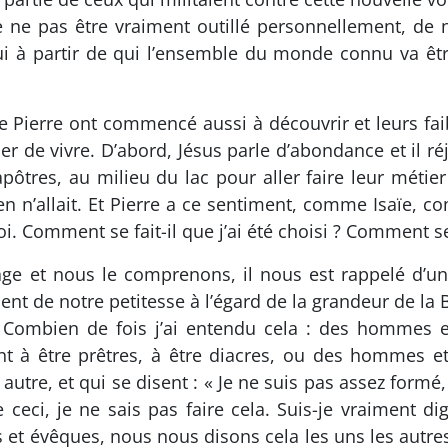
 ne pas être vraiment outillé personnellement, de n
t lui à partir de qui l’ensemble du monde connu va ê
 Pierre ont commencé aussi à découvrir et leurs faib
r de vivre. D’abord, Jésus parle d’abondance et il réjo
tres, au milieu du lac pour aller faire leur métier 
ien n’allait. Et Pierre a ce sentiment, comme Isaïe, c
. Comment se fait-il que j’ai été choisi ? Comment se f
e et nous le comprenons, il nous est rappelé d’une
nt de notre petitesse à l’égard de la grandeur de la
r. Combien de fois j’ai entendu cela : des hommes
t à être prêtres, à être diacres, ou des hommes 
 autre, et qui se disent : « Je ne suis pas assez formé,
e ceci, je ne sais pas faire cela. Suis-je vraiment d
 et évêques, nous nous disons cela les uns les autre