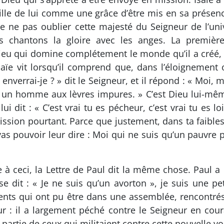
eille de lui comme une grâce d’être mis en sa présen
de ne pas oublier cette majesté du Seigneur de l’un
s chantons la gloire avec les anges. La première
ieu qui domine complétement le monde qu’il a créé, q
Isaïe vit lorsqu’il comprend que, dans l’éloignement
verrai-je ? » dit le Seigneur, et il répond : « Moi, m
is un homme aux lèvres impures. » C’est Dieu lui-même
lui dit : « C’est vrai tu es pécheur, c’est vrai tu es l
ssion pourtant. Parce que justement, dans ta faibless
 vas pouvoir leur dire : Moi qui ne suis qu’un pauvr
à ceci, la Lettre de Paul dit la même chose. Paul a 
 dit : « Je ne suis qu’un avorton », je suis une pe
ents qui ont pu être dans une assemblée, rencontrés 
ur : il a largement péché contre le Seigneur en cour
t partie de ceux qui militaient contre cette nouvelle v