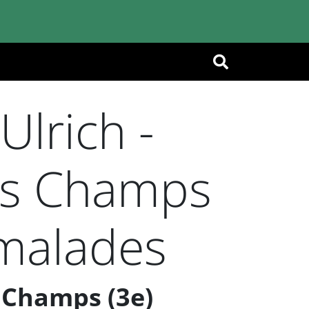
OK
lrich -
des Champs
 malades
s Champs (3e)