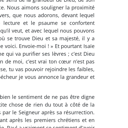
ce. Nous aimons souligner la proximité
ivers, que nous adorons, devant lequel
 lecture et le psaume se confortent
u’il veut, et avec lequel nous pouvons
 où se trouve Dieu et sa majesté, il y a
e voici. Envoie-moi ! » Et pourtant Isaïe
 qui va purifier ses lèvres ; c’est Dieu
oin de moi, c’est vrai ton cœur n’est pas
e, tu vas pouvoir rejoindre les faibles,
e pécheur je vous annonce la grandeur et
bien le sentiment de ne pas être digne
tite chose de rien du tout à côté de la
par le Seigneur après sa résurrection.
ant après les premiers chrétiens et en
oie. Paul a vraiment ce sentiment d’avoir