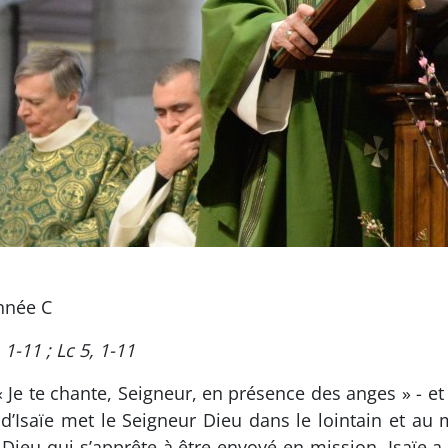
nnée C
 1-11 ; Lc 5, 1-11
 Je te chante, Seigneur, en présence des anges » - e
on d’Isaïe met le Seigneur Dieu dans le lointain et au
Dieu qui s’apprête à être envoyé en mission. Isaïe a