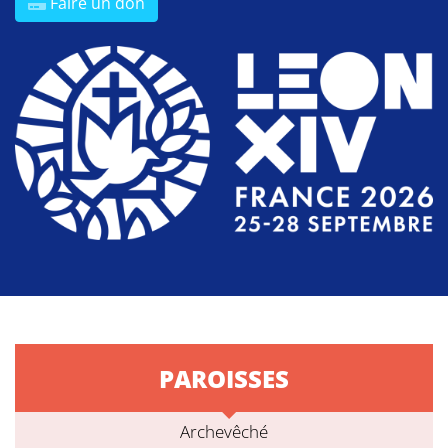
Faire un don
PAROISSES
Archevêché