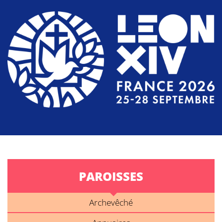
PAROISSES
Archevêché