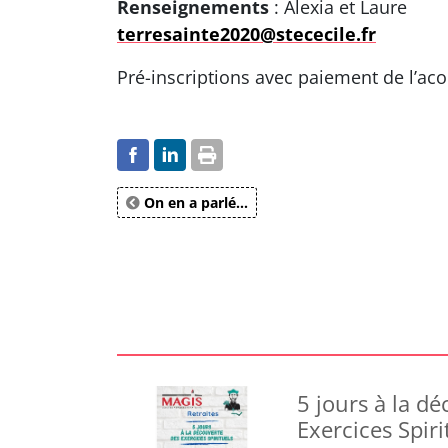
Renseignements
: Alexia et Laure
terresainte2020@stececile.fr
Pré-inscriptions avec paiement de l’aco
On en a parlé...
5 jours à la d
Exercices Spiri