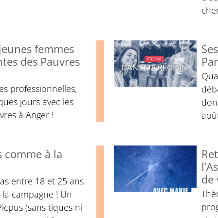
che
 jeunes femmes
Ses
ntes des Pauvres
Par
Quan
es professionnelles,
déb
ues jours avec les
donn
vres à Anger !
aoû
is comme à la
Ret
l’A
de 
 as entre 18 et 25 ans
Thèm
 la campagne ! Un
prog
Picpus (sans tiques ni