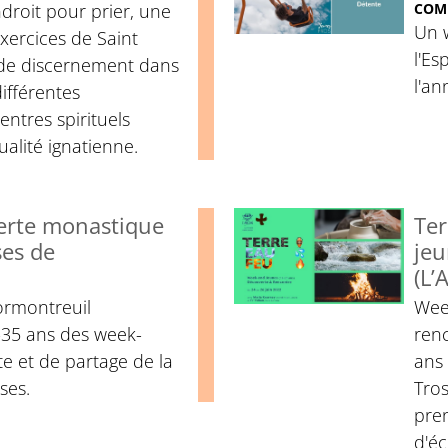
droit pour prier, une
COM
Un 
Exercices de Saint
l'Es
 de discernement dans
l'an
ifférentes
entres spirituels
tualité ignatienne.
erte monastique
Ter
ses de
jeu
(L’
ormontreuil
Wee
35 ans des week-
renc
e et de partage de la
ans 
ses.
Tros
pre
d'éc