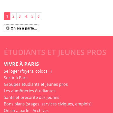
1
2
3
4
5
6
On en a parlé...
ÉTUDIANTS ET JEUNES PROS
VIVRE À PARIS
Se loger (foyers, colocs...)
Sortir à Paris
Groupes étudiants et jeunes pros
Les aumôneries étudiantes
Santé et précarité des jeunes
Bons plans (stages, services civiques, emplois)
On en a parlé - Archives