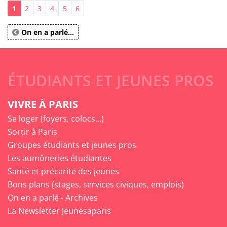
1
2
3
4
5
6
On en a parlé...
ÉTUDIANTS ET JEUNES PROS
VIVRE À PARIS
Se loger (foyers, colocs...)
Sortir à Paris
Groupes étudiants et jeunes pros
Les aumôneries étudiantes
Santé et précarité des jeunes
Bons plans (stages, services civiques, emplois)
On en a parlé - Archives
La Newsletter Jeunesaparis