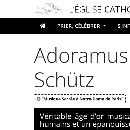
Panneau de gestion des cookies
L’ÉGLISE
CATH
PRIER, CÉLÉBRER
S’I
Votre recherche
Adoramus t
Schütz
“Musique Sacrée à Notre-Dame de Paris”
Véritable âge d’or music
humains et un épanouisse