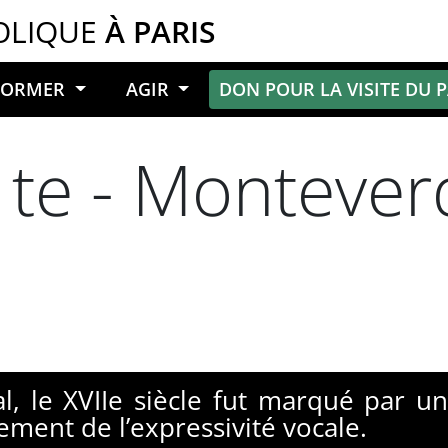
OLIQUE
À PARIS
NFORMER
AGIR
DON POUR LA VISITE DU 
e - Monteverdi
al, le XVIIe siècle fut marqué par un
ment de l’expressivité vocale.