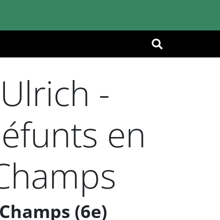
OK
lrich -
défunts en
 Champs
 Champs (6e)