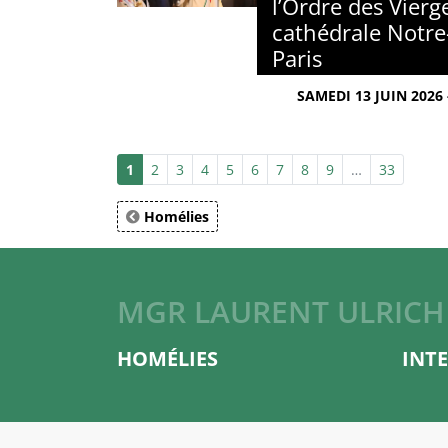
l’Ordre des Vierg
cathédrale Notr
Paris
SAMEDI 13 JUIN 2026
1
2
3
4
5
6
7
8
9
…
33
Homélies
MGR LAURENT ULRICH
HOMÉLIES
INT