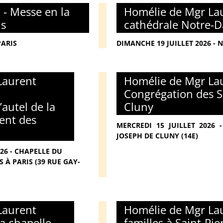
 - Messe en la
Homélie de Mgr Lau
is
cathédrale Notre-D
PARIS
DIMANCHE 19 JUILLET 2026 - 
Laurent
Homélie de Mgr Lau
Congrégation des S
’autel de la
Cluny
ent des
MERCREDI 15 JUILLET 2026
JOSEPH DE CLUNY (14E)
026 - CHAPELLE DU
 À PARIS (39 RUE GAY-
Laurent
Homélie de Mgr Lau
la chapelle
familles à Saint-Pi