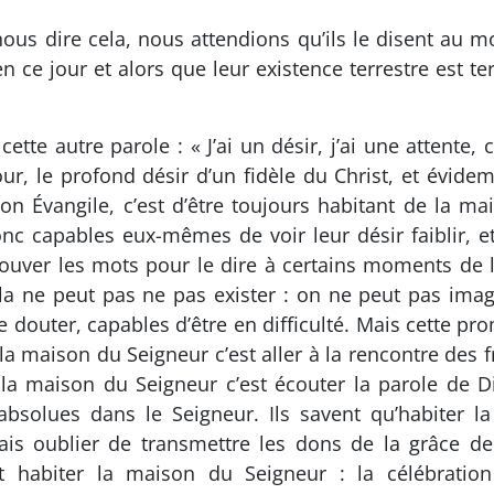
ous dire cela, nous attendions qu’ils le disent au m
n ce jour et alors que leur existence terrestre est te
e autre parole : « J’ai un désir, j’ai une attente, 
ur, le profond désir d’un fidèle du Christ, et évide
son Évangile, c’est d’être toujours habitant de la m
capables eux-mêmes de voir leur désir faiblir, et
rouver les mots pour le dire à certains moments de
ela ne peut pas ne pas exister : on ne peut pas ima
uter, capables d’être en difficulté. Mais cette promess
r la maison du Seigneur c’est aller à la rencontre des
r la maison du Seigneur c’est écouter la parole de
absolues dans le Seigneur. Ils savent qu’habiter l
is oublier de transmettre les dons de la grâce de 
ent habiter la maison du Seigneur : la célébration