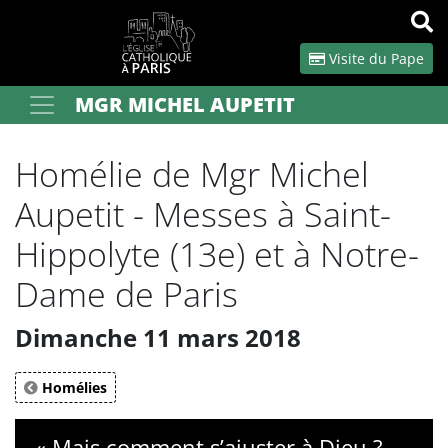
Panneau de gestion des cookies
Visite du Pape
MGR MICHEL AUPETIT
Votre recherche
OK
Homélie de Mgr Michel
Aupetit - Messes à Saint-
Hippolyte (13e) et à Notre-
Dame de Paris
Dimanche 11 mars 2018
Homélies
« Mais comment s’ajuster à Dieu ?