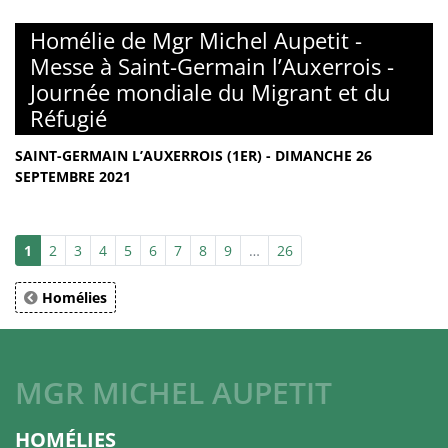
Homélie de Mgr Michel Aupetit -
Messe à Saint-Germain l’Auxerrois -
Journée mondiale du Migrant et du
Réfugié
SAINT-GERMAIN L’AUXERROIS (1ER) - DIMANCHE 26
SEPTEMBRE 2021
1
2
3
4
5
6
7
8
9
…
26
Homélies
MGR MICHEL AUPETIT
HOMÉLIES