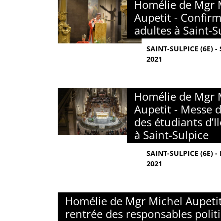
Homélie de Mgr 
Aupetit - Confir
adultes à Saint-S
SAINT-SULPICE (6E) 
2021
Homélie de Mgr 
Aupetit - Messe 
des étudiants d’I
à Saint-Sulpice
SAINT-SULPICE (6E) 
2021
Homélie de Mgr Michel Aupetit
rentrée des responsables polit