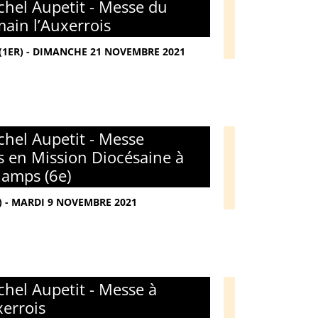
hel Aupetit - Messe du
main l’Auxerrois
(1ER) - DIMANCHE 21 NOVEMBRE 2021
hel Aupetit - Messe
s en Mission Diocésaine à
amps (6e)
 - MARDI 9 NOVEMBRE 2021
hel Aupetit - Messe à
xerrois