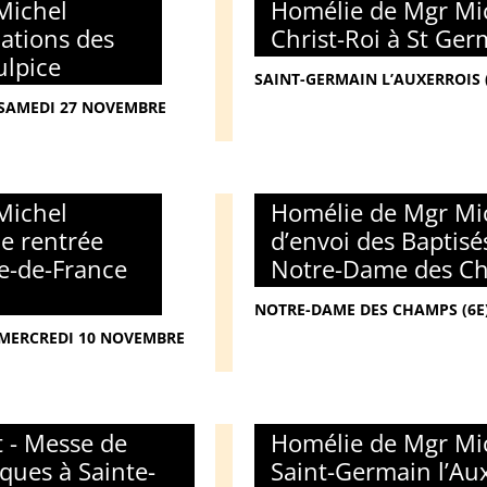
Michel
Homélie de Mgr Mic
mations des
Christ-Roi à St Ger
ulpice
SAINT-GERMAIN L’AUXERROIS 
- SAMEDI 27 NOVEMBRE
Michel
Homélie de Mgr Mic
de rentrée
d’envoi des Baptisé
le-de-France
Notre-Dame des Ch
NOTRE-DAME DES CHAMPS (6E)
- MERCREDI 10 NOVEMBRE
 - Messe de
Homélie de Mgr Mic
iques à Sainte-
Saint-Germain l’Au