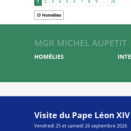
1
2
3
4
5
6
7
8
9
…
26
Homélies
MGR MICHEL AUPETIT
HOMÉLIES
INT
Visite du Pape Léon XIV
Vendredi 25 et samedi 26 septembre 2026