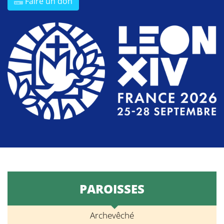
Faire un don
PAROISSES
Archevêché