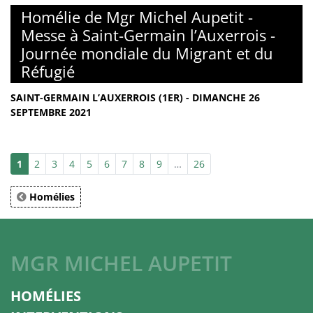
Homélie de Mgr Michel Aupetit -
Messe à Saint-Germain l’Auxerrois -
Journée mondiale du Migrant et du
Réfugié
SAINT-GERMAIN L’AUXERROIS (1ER) - DIMANCHE 26
SEPTEMBRE 2021
1
2
3
4
5
6
7
8
9
…
26
Homélies
MGR MICHEL AUPETIT
HOMÉLIES